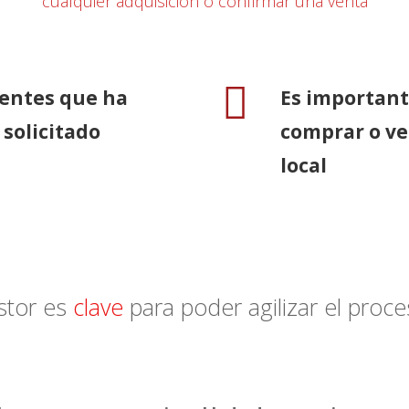
cualquier adquisición o confirmar una venta
ientes que ha
Es important
solicitado
comprar o ve
local
stor es
clave
para poder agilizar el pro