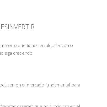
DESINVERTIR
patrimonio que tienes en alquiler como
io siga creciendo
oducen en el mercado fundamental para
“recetas caseras” que no funcionan en el