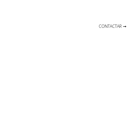
¡PROFESIONALIZA LA
CONTACTAR ➞
GESTION HOY!
¿EMPEZAMOS?
LLAMANOS
Profesionalizamos la gestión de patrimonios a todas
las escalas