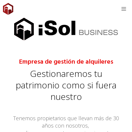
Saltar
M
al
contenido
Empresa de gestión de alquileres
Gestionaremos tu
patrimonio como si fuera
nuestro
Tenemos propietarios que llevan más de 30
años con nosotros,